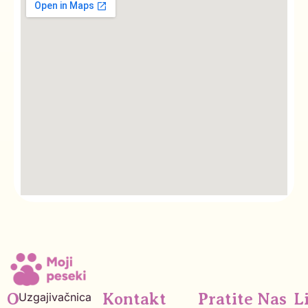
O
Uzgajivačnica
Kontakt
Pratite Nas
L