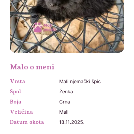
Malo o meni
Vrsta
Mali njemački špic
Spol
Ženka
Boja
Crna
Veličina
Mali
Datum okota
18.11.2025.