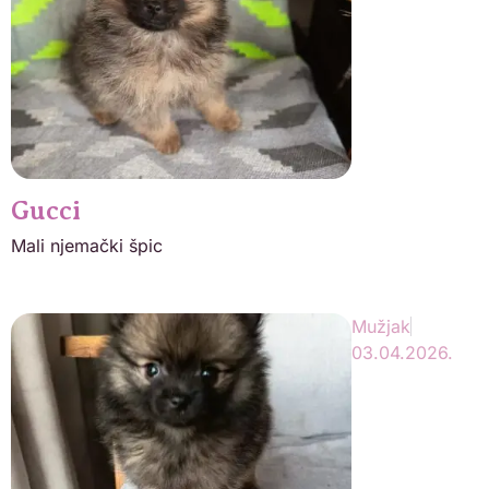
Gucci
Mali njemački špic
Mužjak
03.04.2026.