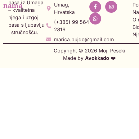
pasa iz Umaga
nama
Umag,
Po
– kvalitetna
Hrvatska
Na
njega i uzgoj
O 
(+385) 99 564
pasa s ljubavlju
Bl
2816
i stručnošću.
Nj
marica.bujdo@gmail.com
Copyright © 2026 Moji Peseki
Made by
Avokkado
❤️