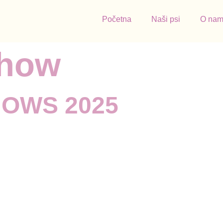
Početna
Naši psi
O na
show
OWS 2025