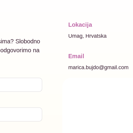
Lokacija
Umag, Hrvatska
 psima? Slobodno
 odgovorimo na
Email
marica.bujdo@gmail.com