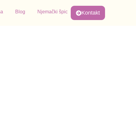
ma
Blog
Njemački špic
Kontakt