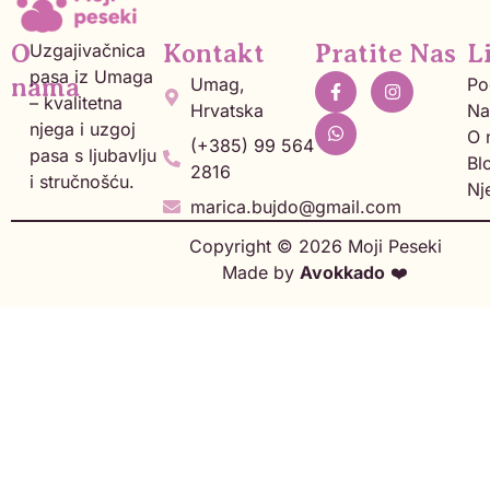
O
Uzgajivačnica
Kontakt
Pratite Nas
L
pasa iz Umaga
nama
Umag,
Po
– kvalitetna
Hrvatska
Na
njega i uzgoj
O 
(+385) 99 564
pasa s ljubavlju
Bl
2816
i stručnošću.
Nj
marica.bujdo@gmail.com
Copyright © 2026 Moji Peseki
Made by
Avokkado
❤️